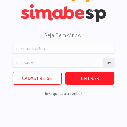
Seja Bem-Vindo!
E-
mail
ou
Senha
usuário
CADASTRE-SE
ENTRAR
Esqueceu a senha?